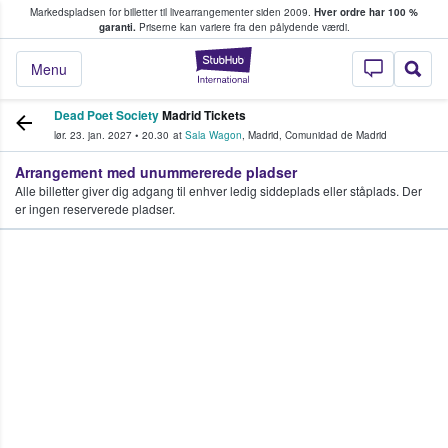
Markedspladsen for billetter til livearrangementer siden 2009.
Hver ordre har 100 %
fans køber og sælger billetter
garanti.
Priserne kan variere fra den pålydende værdi.
StubHub - Hvor fan
Menu
Dead Poet Society
Madrid Tickets
lør. 23. jan. 2027
•
20.30
at
Sala Wagon
,
Madrid
,
Comunidad de Madrid
Arrangement med unummererede pladser
Alle billetter giver dig adgang til enhver ledig siddeplads eller ståplads. Der
er ingen reserverede pladser.