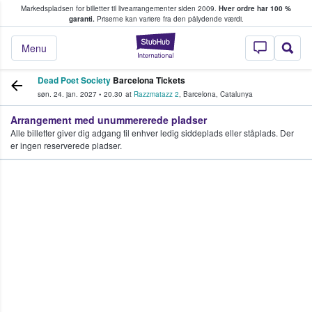
Markedspladsen for billetter til livearrangementer siden 2009.
Hver ordre har 100 %
fans køber og sælger billetter
garanti.
Priserne kan variere fra den pålydende værdi.
StubHub - Hvor fan
Menu
Dead Poet Society
Barcelona Tickets
søn. 24. jan. 2027
•
20.30
at
Razzmatazz 2
,
Barcelona
,
Catalunya
Arrangement med unummererede pladser
Alle billetter giver dig adgang til enhver ledig siddeplads eller ståplads. Der
er ingen reserverede pladser.