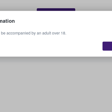
Sælg dine billetter
mation
 be accompanied by an adult over 18.
Se alle kommende arrangementer
Er du interesseret i andre muligheder? Tjek,
hvad vi har.