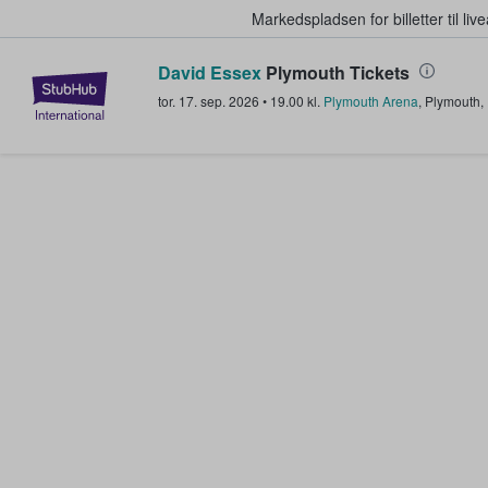
Markedspladsen for billetter til l
David Essex
Plymouth Tickets
StubHub - Hvor fans køber og sæl
tor. 17. sep. 2026
•
19.00
kl.
Plymouth Arena
,
Plymouth
,