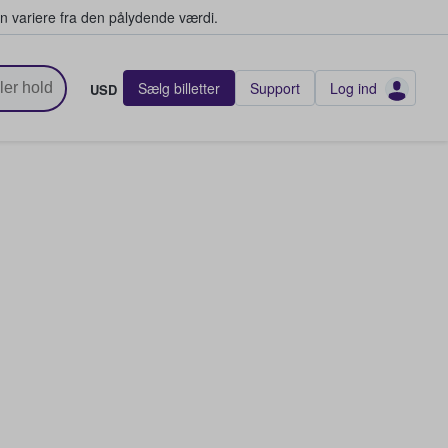
n variere fra den pålydende værdi.
Sælg billetter
Support
Log ind
USD