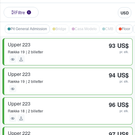
Filtre
USD
1
Pit General Admission
Bridge
Casa Modelo
CMB
Floor
Upper 223
93 US$
Række
19
2 billetter
pr. stk.
Upper 223
94 US$
Række
19
2 billetter
pr. stk.
Upper 223
96 US$
Række
18
2 billetter
pr. stk.
Upper 222
97 US$