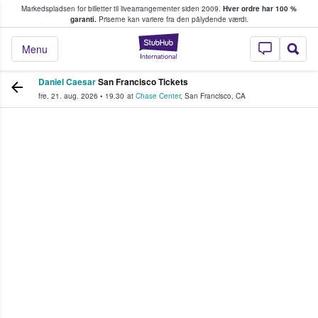
Markedspladsen for billetter til livearrangementer siden 2009.
Hver ordre har 100 %
fans køber og sælger billetter
garanti.
Priserne kan variere fra den pålydende værdi.
StubHub - Hvor fan
Menu
Daniel Caesar
San Francisco Tickets
fre. 21. aug. 2026
•
19.30
at
Chase Center
,
San Francisco
,
CA