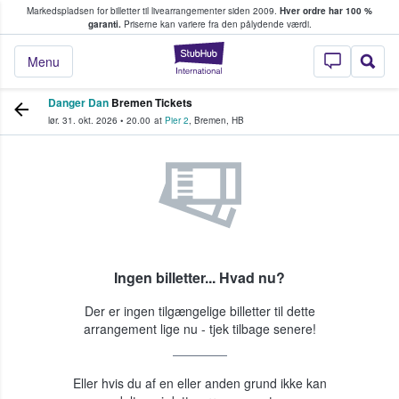
Markedspladsen for billetter til livearrangementer siden 2009.
Hver ordre har 100 %
fans køber og sælger billetter
garanti.
Priserne kan variere fra den pålydende værdi.
StubHub - Hvor fan
Menu
Danger Dan
Bremen Tickets
lør. 31. okt. 2026
•
20.00
at
Pier 2
,
Bremen
,
HB
Ingen billetter... Hvad nu?
Der er ingen tilgængelige billetter til dette
arrangement lige nu - tjek tilbage senere!
Eller hvis du af en eller anden grund ikke kan