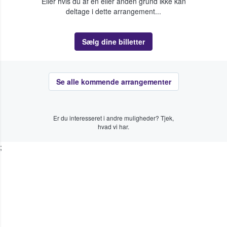
Eller hvis du af en eller anden grund ikke kan
deltage i dette arrangement...
Sælg dine billetter
Se alle kommende arrangementer
Er du interesseret i andre muligheder? Tjek,
hvad vi har.
;