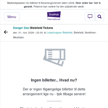
Markedspladsen for billetter til livearrangementer siden 2009.
Hver ordre har 100 %
fans køber og sælger billetter
garanti.
Priserne kan variere fra den pålydende værdi.
StubHub - Hvor fan
Menu
Danger Dan
Bielefeld Tickets
søn. 01. nov. 2026
•
20.00
at
Lokschuppen Bielefeld
,
Bielefeld
,
Nordrhein-
Westfalen
Ingen billetter... Hvad nu?
Der er ingen tilgængelige billetter til dette
arrangement lige nu - tjek tilbage senere!