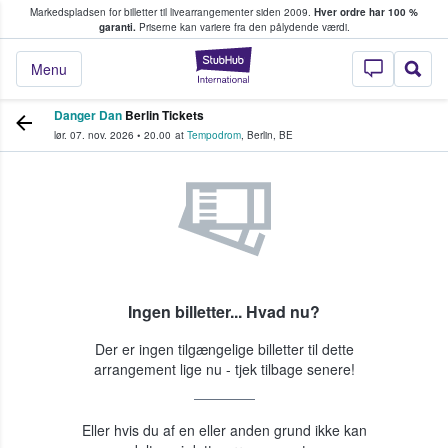
Markedspladsen for billetter til livearrangementer siden 2009.
Hver ordre har 100 %
fans køber og sælger billetter
garanti.
Priserne kan variere fra den pålydende værdi.
StubHub - Hvor fan
Menu
Danger Dan
Berlin Tickets
lør. 07. nov. 2026
•
20.00
at
Tempodrom
,
Berlin
,
BE
Ingen billetter... Hvad nu?
Der er ingen tilgængelige billetter til dette
arrangement lige nu - tjek tilbage senere!
Eller hvis du af en eller anden grund ikke kan