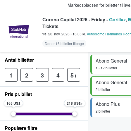
Markedspladsen for billetter til l
Corona Capital 2026 - Friday -
Gorillaz
,
M
Tickets
StubHub - Hvor fans køber og sæl
fre. 20. nov. 2026
•
16.05
kl.
Autódromo Hermanos Rodr
Der er 16 billetter tilbage
Antal billetter
Abono General
1 - 12 billetter
1
2
3
4
5+
Abono General
2 billetter
Pris pr. billet
165 US$
218 US$
Abono Plus
2 billetter
Populære filtre