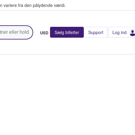
n variere fra den pålydende værdi.
Sælg billetter
Support
Log ind
USD