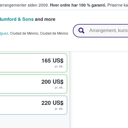
ivearrangementer siden 2009.
Hver ordre har 100 % garanti.
Priserne ka
umford & Sons
and more
ger billetter
íguez
,
Ciudad de México
,
Ciudad de México
165 US$
pr. stk.
200 US$
pr. stk.
220 US$
pr. stk.