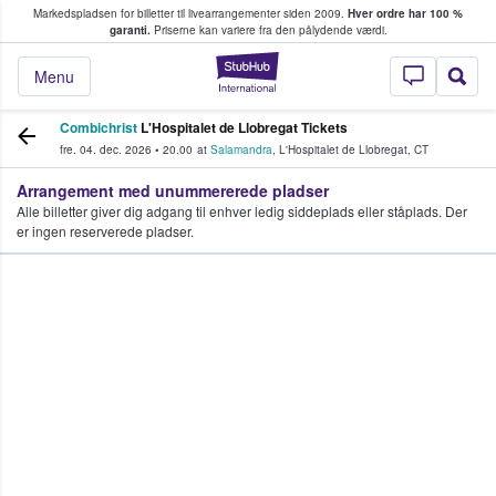
Markedspladsen for billetter til livearrangementer siden 2009.
Hver ordre har 100 %
fans køber og sælger billetter
garanti.
Priserne kan variere fra den pålydende værdi.
StubHub - Hvor fan
Menu
Combichrist
L'Hospitalet de Llobregat Tickets
fre. 04. dec. 2026
•
20.00
at
Salamandra
,
L'Hospitalet de Llobregat
,
CT
Arrangement med unummererede pladser
Alle billetter giver dig adgang til enhver ledig siddeplads eller ståplads. Der
er ingen reserverede pladser.