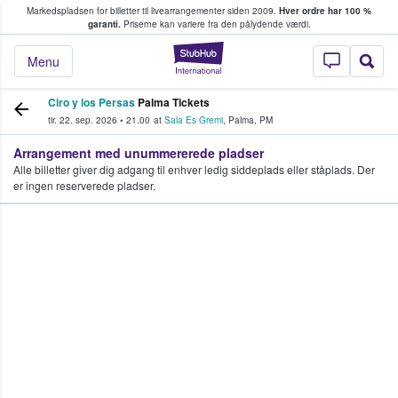
Markedspladsen for billetter til livearrangementer siden 2009.
Hver ordre har 100 %
fans køber og sælger billetter
garanti.
Priserne kan variere fra den pålydende værdi.
StubHub - Hvor fan
Menu
Ciro y los Persas
Palma Tickets
tir. 22. sep. 2026
•
21.00
at
Sala Es Gremi
,
Palma
,
PM
Arrangement med unummererede pladser
Alle billetter giver dig adgang til enhver ledig siddeplads eller ståplads. Der
er ingen reserverede pladser.