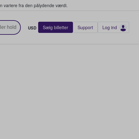
n variere fra den pålydende værdi.
Sælg billetter
Support
Log ind
USD