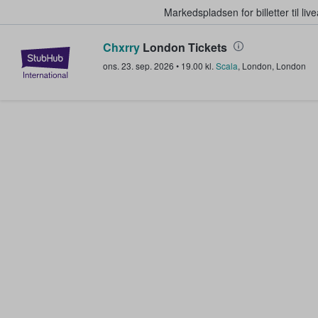
Markedspladsen for billetter til l
Chxrry
London Tickets
StubHub - Hvor fans køber og sæl
ons. 23. sep. 2026
•
19.00
kl.
Scala
,
London
,
London