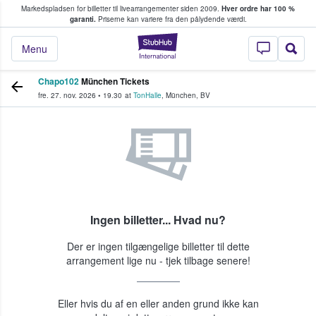
Markedspladsen for billetter til livearrangementer siden 2009.
Hver ordre har 100 %
fans køber og sælger billetter
garanti.
Priserne kan variere fra den pålydende værdi.
StubHub - Hvor fan
Menu
Chapo102
München Tickets
fre. 27. nov. 2026
•
19.30
at
TonHalle
,
München
,
BV
Ingen billetter... Hvad nu?
Der er ingen tilgængelige billetter til dette
arrangement lige nu - tjek tilbage senere!
Eller hvis du af en eller anden grund ikke kan