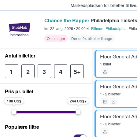
Markedspladsen for billetter til l
Chance the Rapper
Philadelphia Ticket
StubHub - Hvor fans køber og sæl
lør. 22. aug. 2026
•
20.00
kl.
Fillmore Philadelphia
,
Phil
Om to uger
Der er 94 billetter tilbage
Antal billetter
Floor General A
1 billet
1
2
3
4
5+
Floor General A
Pris pr. billet
1 - 2 billetter
108 US$
244 US$
Floor General A
1 - 2 billetter
Populære filtre