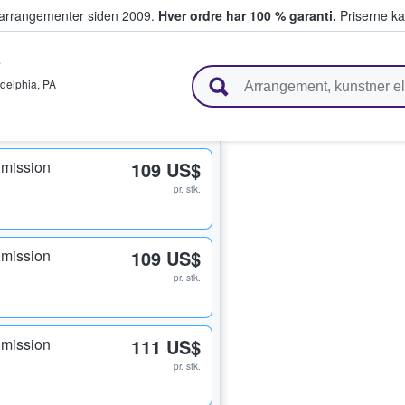
ivearrangementer siden 2009.
Hver ordre har 100 % garanti.
Priserne ka
s
ger billetter
adelphia
,
PA
dmission
109 US$
pr. stk.
dmission
109 US$
pr. stk.
dmission
111 US$
pr. stk.