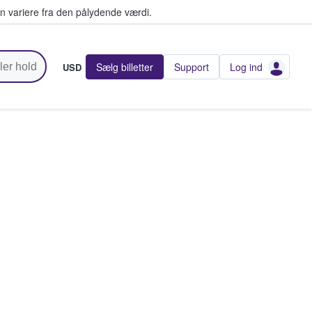
n variere fra den pålydende værdi.
Sælg billetter
Support
Log ind
USD