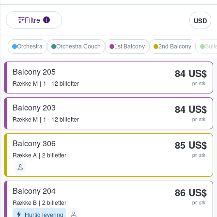
Filtre
USD
1
Orchestra
Orchestra Couch
1st Balcony
2nd Balcony
Suit
Balcony 205
84 US$
Række
M
1 - 12 billetter
pr. stk.
Balcony 203
84 US$
Række
M
1 - 12 billetter
pr. stk.
Balcony 306
85 US$
Række
A
2 billetter
pr. stk.
Balcony 204
86 US$
Række
B
2 billetter
pr. stk.
Hurtig levering