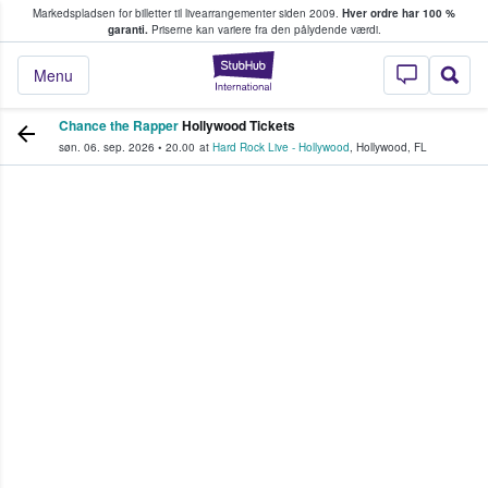
Markedspladsen for billetter til livearrangementer siden 2009.
Hver ordre har 100 %
fans køber og sælger billetter
garanti.
Priserne kan variere fra den pålydende værdi.
StubHub - Hvor fan
Menu
Chance the Rapper
Hollywood Tickets
søn. 06. sep. 2026
•
20.00
at
Hard Rock Live - Hollywood
,
Hollywood
,
FL