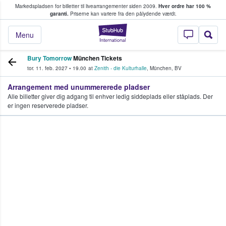
Markedspladsen for billetter til livearrangementer siden 2009.
Hver ordre har 100 %
fans køber og sælger billetter
garanti.
Priserne kan variere fra den pålydende værdi.
StubHub - Hvor fan
Menu
Bury Tomorrow
München Tickets
tor. 11. feb. 2027
•
19.00
at
Zenith - die Kulturhalle
,
München
,
BV
Arrangement med unummererede pladser
Alle billetter giver dig adgang til enhver ledig siddeplads eller ståplads. Der
er ingen reserverede pladser.