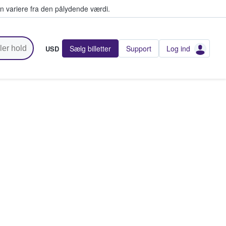
n variere fra den pålydende værdi.
Sælg billetter
Support
Log ind
USD