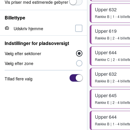
Vis priser med estimerede gebyrer
Upper 632
Række
B
1 - 4 billett
Billettype
Udskriv hjemme
Upper 619
Række
B
2 - 4 billett
Indstillinger for pladsoversigt
Upper 644
Vælg efter sektioner
Række
C
2 - 4 billett
Vælg efter zone
Upper 632
Tillad flere valg
Række
B
2 - 4 billett
Upper 645
Række
E
2 - 4 billett
Upper 644
Række
B
1 - 4 billett