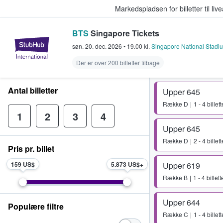
Markedspladsen for billetter til l
BTS
Singapore Tickets
StubHub - Hvor fans køber og sæl
søn. 20. dec. 2026
•
19.00
kl.
Singapore National Stadi
Der er over 200 billetter tilbage
Antal billetter
Upper 645
Række
D
1 - 4 billett
1
2
3
4
Upper 645
Række
D
2 - 4 billett
Pris pr. billet
159 US$
5.873 US$
Upper 619
Række
B
1 - 4 billett
Upper 644
Populære filtre
Række
C
1 - 4 billett