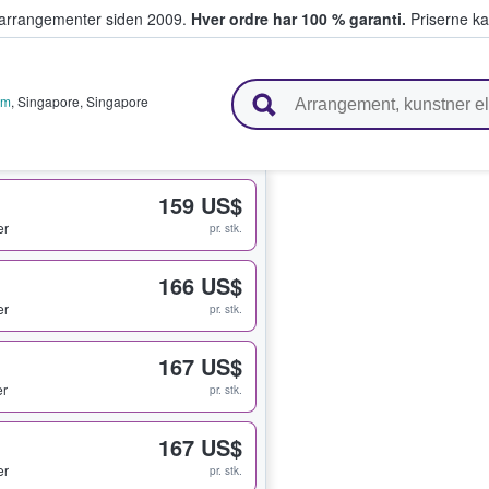
ivearrangementer siden 2009.
Hver ordre har 100 % garanti.
Priserne ka
ger billetter
um
,
Singapore
,
Singapore
159 US$
er
pr. stk.
166 US$
er
pr. stk.
167 US$
er
pr. stk.
167 US$
er
pr. stk.