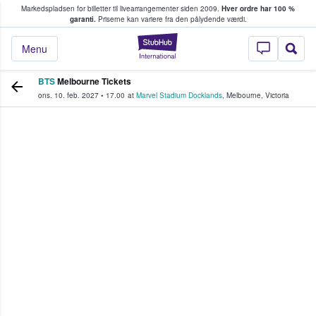
Markedspladsen for billetter til livearrangementer siden 2009.
Hver ordre har 100 %
fans køber og sælger billetter
garanti.
Priserne kan variere fra den pålydende værdi.
StubHub - Hvor fan
Menu
BTS
Melbourne Tickets
ons. 10. feb. 2027
•
17.00
at
Marvel Stadium Docklands
,
Melbourne
,
Victoria