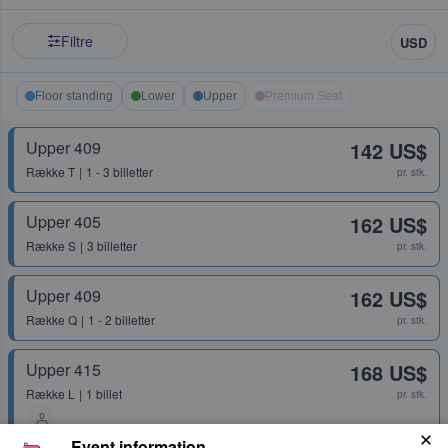
Filtre
USD
Floor standing
Lower
Upper
Premium Seat
Upper 409
142 US$
Række
T
1 - 3 billetter
pr. stk.
Upper 405
162 US$
Række
S
3 billetter
pr. stk.
Upper 409
162 US$
Række
Q
1 - 2 billetter
pr. stk.
Upper 415
168 US$
Række
L
1 billet
pr. stk.
Event information