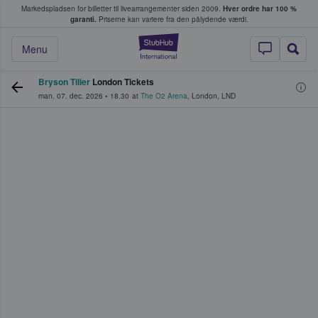
Markedspladsen for billetter til livearrangementer siden 2009.
Hver ordre har 100 %
fans køber og sælger billetter
garanti.
Priserne kan variere fra den pålydende værdi.
StubHub - Hvor fan
Menu
Bryson Tiller
London Tickets
man. 07. dec. 2026
•
18.30
at
The O2 Arena
,
London
,
LND