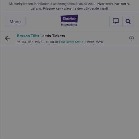
Markedspladsen for billetter til livearrangementer siden 2009.
Hver ordre har 100 %
fans køber og sælger billetter
garanti.
Priserne kan variere fra den pålydende værdi.
StubHub - Hvor fan
Menu
Bryson Tiller
Leeds Tickets
fre. 04. dec. 2026
•
18.30
at
First Direct Arena
,
Leeds
,
WYK