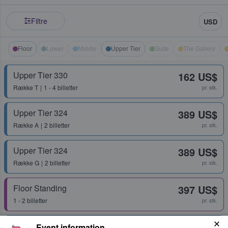
Filtre
USD
Floor
Lower
Middle
Upper Tier
Suite
The Gallery
Upper Tier 330
162 US$
Række
T
1 - 4 billetter
pr. stk.
Upper Tier 324
389 US$
Række
A
2 billetter
pr. stk.
Upper Tier 324
389 US$
Række
G
2 billetter
pr. stk.
Floor Standing
397 US$
1 - 2 billetter
pr. stk.
Upper Tier 325
413 US$
Event information