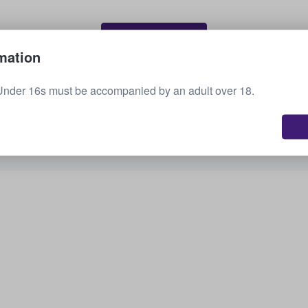
Sælg dine billetter
mation
Under 16s must be accompanied by an adult over 18.
Se alle kommende arrangementer
Er du interesseret i andre muligheder? Tjek,
hvad vi har.