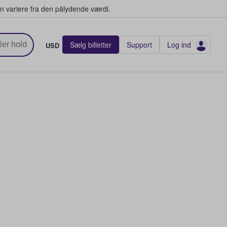
n variere fra den pålydende værdi.
Sælg billetter
Support
Log ind
USD