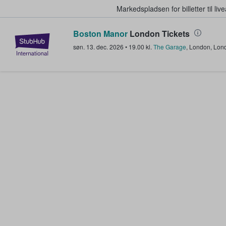
Markedspladsen for billetter til l
Boston Manor
London Tickets
StubHub - Hvor fans køber og sæl
søn. 13. dec. 2026
•
19.00
kl.
The Garage
,
London
,
Lon