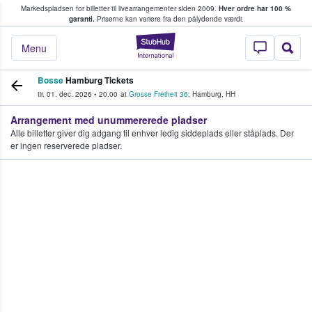
Markedspladsen for billetter til livearrangementer siden 2009.
Hver ordre har 100 %
fans køber og sælger billetter
garanti.
Priserne kan variere fra den pålydende værdi.
StubHub - Hvor fan
Menu
Bosse
Hamburg Tickets
tir. 01. dec. 2026
•
20.00
at
Grosse Freiheit 36
,
Hamburg
,
HH
Arrangement med unummererede pladser
Alle billetter giver dig adgang til enhver ledig siddeplads eller ståplads. Der
er ingen reserverede pladser.