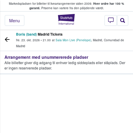
Markedspladsen for billetter til livearrangementer siden 2009.
Hver ordre har 100 %
fans køber og sælger billetter
garanti.
Priserne kan variere fra den pålydende værdi.
StubHub - Hvor fan
Menu
Boris (band)
Madrid Tickets
fre. 23. okt. 2026
•
21.00
at
Sala Mon Live (Penelope)
,
Madrid
,
Comunidad de
Madrid
Arrangement med unummererede pladser
Alle billetter giver dig adgang til enhver ledig siddeplads eller ståplads. Der
er ingen reserverede pladser.