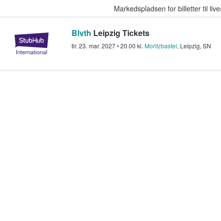
Markedspladsen for billetter til l
Blvth
Leipzig Tickets
StubHub - Hvor fans køber og sæl
tir. 23. mar. 2027
•
20.00
kl.
Moritzbastei
,
Leipzig
,
SN