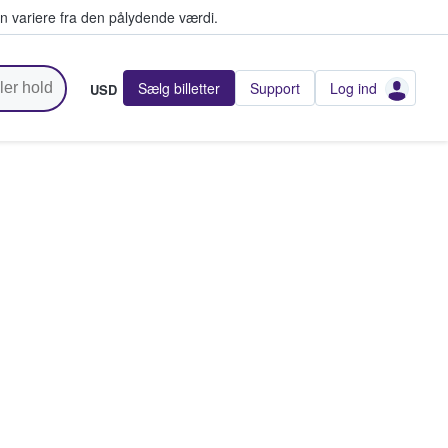
n variere fra den pålydende værdi.
Sælg billetter
Support
Log ind
USD