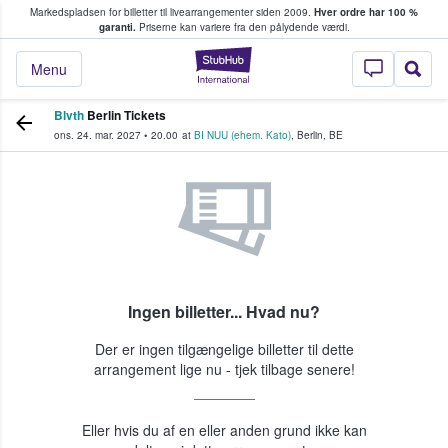
Markedspladsen for billetter til livearrangementer siden 2009.
Hver ordre har 100 %
fans køber og sælger billetter
garanti.
Priserne kan variere fra den pålydende værdi.
StubHub - Hvor fan
Menu
Blvth
Berlin Tickets
ons. 24. mar. 2027
•
20.00
at
BI NUU (ehem. Kato)
,
Berlin
,
BE
Ingen billetter... Hvad nu?
Der er ingen tilgængelige billetter til dette
arrangement lige nu - tjek tilbage senere!
Eller hvis du af en eller anden grund ikke kan