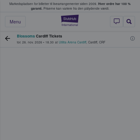
Markedspladsen for billetter til livearrangementer siden 2009.
Hver ordre har 100 %
fans køber og sælger billetter
garanti.
Priserne kan variere fra den pålydende værdi.
StubHub - Hvor fan
Menu
Blossoms
Cardiff Tickets
tor. 26. nov. 2026
•
18.30
at
Utilita Arena Cardiff
,
Cardiff
,
CRF