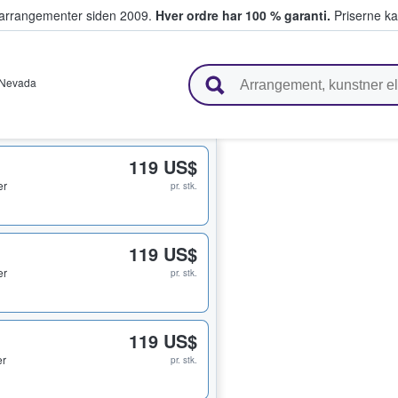
ivearrangementer siden 2009.
Hver ordre har 100 % garanti.
Priserne ka
ger billetter
Nevada
119 US$
er
pr. stk.
119 US$
er
pr. stk.
119 US$
er
pr. stk.