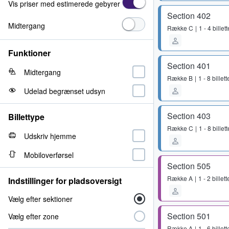
Vis priser med estimerede gebyrer
Section 402
Midtergang
Række
C
1 - 4 billett
Funktioner
Section 401
Midtergang
Række
B
1 - 8 billett
Udelad begrænset udsyn
Section 403
Billettype
Række
C
1 - 8 billett
Udskriv hjemme
Mobiloverførsel
Section 505
Række
A
1 - 2 billett
Indstillinger for pladsoversigt
Vælg efter sektioner
Section 501
Vælg efter zone
Række
A
1 - 6 billett