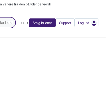
n variere fra den pålydende værdi.
Sælg billetter
Support
Log ind
USD