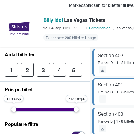
Markedspladsen for billetter til l
Billy Idol
Las Vegas Tickets
StubHub - Hvor fans køber og sæl
fre. 04. sep. 2026
•
20.00
kl.
Fontainebleau
,
Las Vegas
,
Der er over 200 billetter tilbage
Antal billetter
Section 402
Række
D
1 - 8 billett
1
2
3
4
5+
Section 401
Pris pr. billet
Række
C
1 - 8 billett
119 US$
713 US$
Section 403
Række
B
1 - 8 billett
Populære filtre