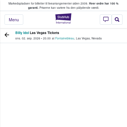
Markedspladsen for billetter til livearrangementer siden 2009.
Hver ordre har 100 %
fans køber og sælger billetter
garanti.
Priserne kan variere fra den pålydende værdi.
StubHub - Hvor fan
Menu
Billy Idol
Las Vegas Tickets
ons. 02. sep. 2026
•
20.00
at
Fontainebleau
,
Las Vegas
,
Nevada