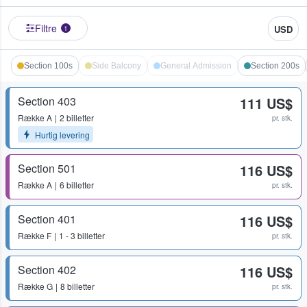
Filtre
USD
1
Section 100s
Side Balcony
General Admission
Section 200s
Section 403
111 US$
Række
A
2 billetter
pr. stk.
Hurtig levering
Section 501
116 US$
Række
A
6 billetter
pr. stk.
Section 401
116 US$
Række
F
1 - 3 billetter
pr. stk.
Section 402
116 US$
Række
G
8 billetter
pr. stk.