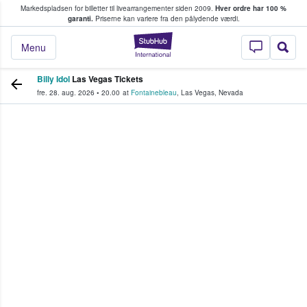
Markedspladsen for billetter til livearrangementer siden 2009.
Hver ordre har 100 %
fans køber og sælger billetter
garanti.
Priserne kan variere fra den pålydende værdi.
StubHub - Hvor fan
Menu
Billy Idol
Las Vegas Tickets
fre. 28. aug. 2026
•
20.00
at
Fontainebleau
,
Las Vegas
,
Nevada