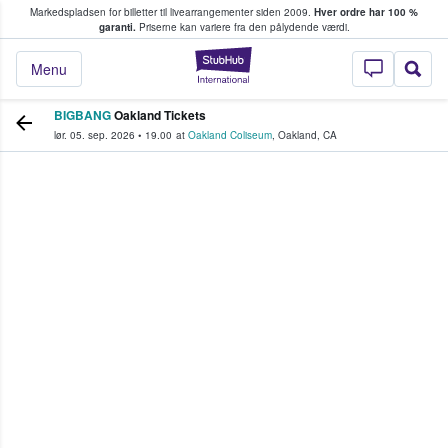
Markedspladsen for billetter til livearrangementer siden 2009.
Hver ordre har 100 %
fans køber og sælger billetter
garanti.
Priserne kan variere fra den pålydende værdi.
StubHub - Hvor fan
Menu
BIGBANG
Oakland Tickets
lør. 05. sep. 2026
•
19.00
at
Oakland Coliseum
,
Oakland
,
CA