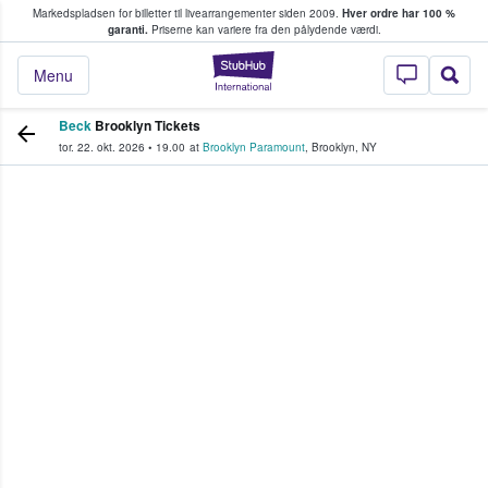
Markedspladsen for billetter til livearrangementer siden 2009.
Hver ordre har 100 %
fans køber og sælger billetter
garanti.
Priserne kan variere fra den pålydende værdi.
StubHub - Hvor fan
Menu
Beck
Brooklyn Tickets
tor. 22. okt. 2026
•
19.00
at
Brooklyn Paramount
,
Brooklyn
,
NY