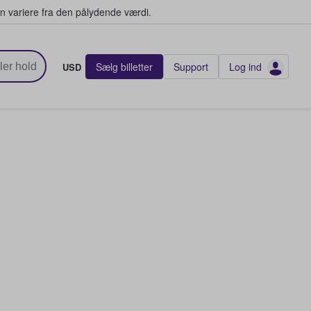
n variere fra den pålydende værdi.
Sælg billetter
Support
Log ind
USD