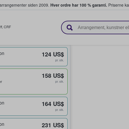
ivearrangementer siden 2009.
Hver ordre har 100 % garanti.
Priserne ka
ger billetter
ff
,
CRF
on
124 US$
pr. stk.
158 US$
er
pr. stk.
on
164 US$
pr. stk.
on
231 US$