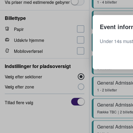
Vis priser med estimerede gebyrer
1 - 4 billetter
General Admissi
Billettype
1 billet
Event infor
Papir
General Admissi
Udskriv hjemme
Under 14s must
1 billet
Mobiloverførsel
General Admissi
Indstillinger for pladsoversigt
2 billetter
Vælg efter sektioner
General Admissi
Vælg efter zone
1 - 2 billetter
Tillad flere valg
General Admissi
Række
TBC
2 billett
General Admissi