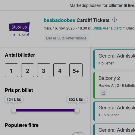
Markedspladsen for billetter til l
beabadoobee
Cardiff Tickets
StubHub - Hvor fans køber og sæl
man. 16. nov. 2026
•
18.30
kl.
Utilita Arena Cardiff
,
Cardi
Der er 56 billetter tilbage
Antal billetter
General Admissi
4 billetter
1
2
3
4
5+
Balcony 2
Række
A
2 - 6 billett
Pris pr. billet
124 US$
603 US$
General Admissi
1 - 6 billetter
Populære filtre
General Admissi