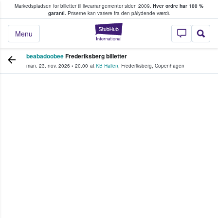
Markedspladsen for billetter til livearrangementer siden 2009.
Hver ordre har 100 %
fans køber og sælger billetter
garanti.
Priserne kan variere fra den pålydende værdi.
StubHub - Hvor fan
Menu
beabadoobee
Frederiksberg billetter
man. 23. nov. 2026
•
20.00
at
KB Hallen
,
Frederiksberg
,
Copenhagen