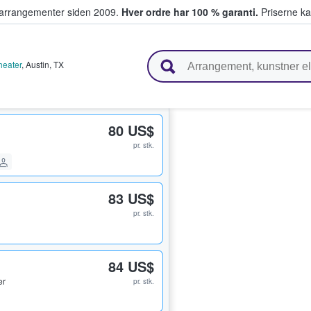
ivearrangementer siden 2009.
Hver ordre har 100 % garanti.
Priserne ka
ger billetter
heater
,
Austin
,
TX
80 US$
pr. stk.
83 US$
pr. stk.
84 US$
er
pr. stk.