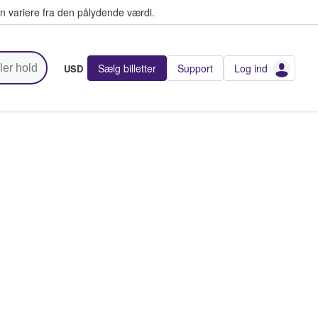
n variere fra den pålydende værdi.
Sælg billetter
Support
Log ind
USD