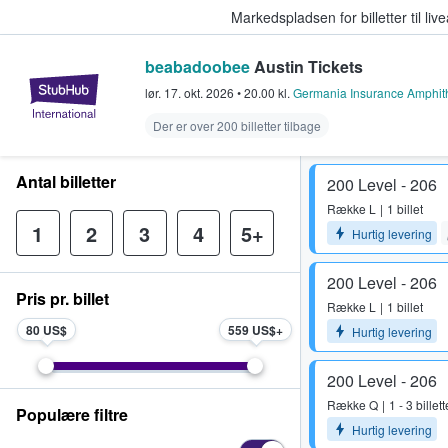
Markedspladsen for billetter til l
beabadoobee
Austin Tickets
StubHub - Hvor fans køber og sæl
lør. 17. okt. 2026
•
20.00
kl.
Germania Insurance Amphit
Der er over 200 billetter tilbage
Antal billetter
200 Level - 206
Række
L
1 billet
1
2
3
4
5+
Hurtig levering
200 Level - 206
Pris pr. billet
Række
L
1 billet
80 US$
559 US$
Hurtig levering
200 Level - 206
Række
Q
1 - 3 billett
Populære filtre
Hurtig levering