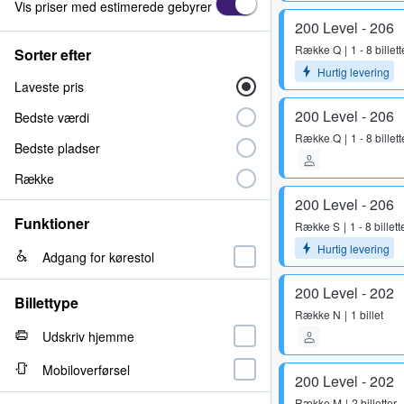
Vis priser med estimerede gebyrer
200 Level - 206
Række
Q
1 - 8 billett
Sorter efter
Hurtig levering
Laveste pris
200 Level - 206
Bedste værdi
Række
Q
1 - 8 billett
Bedste pladser
Række
200 Level - 206
Funktioner
Række
S
1 - 8 billett
Hurtig levering
Adgang for kørestol
200 Level - 202
Billettype
Række
N
1 billet
Udskriv hjemme
Mobiloverførsel
200 Level - 202
Række
M
2 billetter