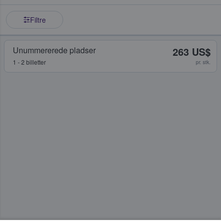
Filtre
Unummererede pladser
263 US$
1 - 2 billetter
pr. stk.