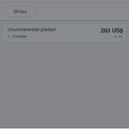
Filtre
Unummererede pladser
263 US$
1 - 2 billetter
pr. stk.