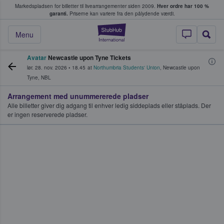
Markedspladsen for billetter til livearrangementer siden 2009.
Hver ordre har 100 %
fans køber og sælger billetter
garanti.
Priserne kan variere fra den pålydende værdi.
StubHub - Hvor fan
Menu
Avatar
Newcastle upon Tyne Tickets
lør. 28. nov. 2026
•
18.45
at
Northumbria Students' Union
,
Newcastle upon
Tyne
,
NBL
Arrangement med unummererede pladser
Alle billetter giver dig adgang til enhver ledig siddeplads eller ståplads. Der
er ingen reserverede pladser.