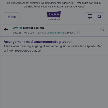
Markedspladsen for billetter til livearrangementer siden 2009.
Hver ordre har 100 %
fans køber og sælger billetter
garanti.
Priserne kan variere fra den pålydende værdi.
StubHub - Hvor fan
Menu
Avatar
Belfast Tickets
ons. 25. nov. 2026
•
18.15
at
Limelight Belfast
,
Belfast
,
ANT
Arrangement med unummererede pladser
Alle billetter giver dig adgang til enhver ledig siddeplads eller ståplads. Der
er ingen reserverede pladser.