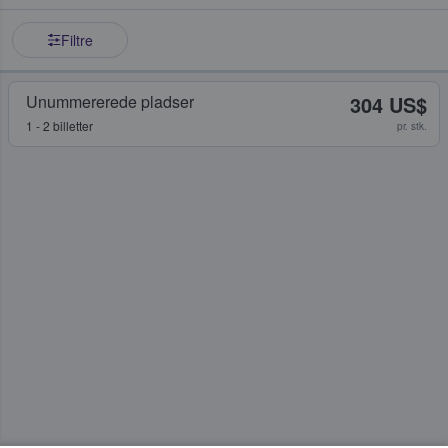
Filtre
Unummererede pladser
304 US$
1 - 2 billetter
pr. stk.