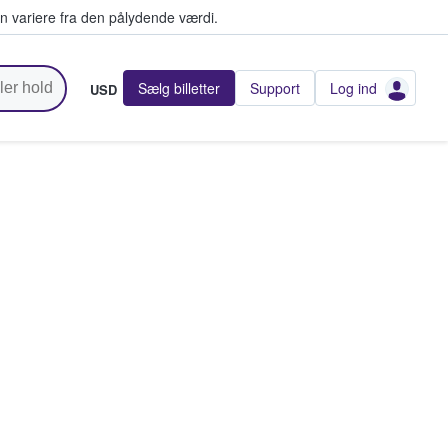
n variere fra den pålydende værdi.
Sælg billetter
Support
Log ind
USD