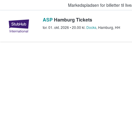
Markedspladsen for billetter til l
ASP
Hamburg Tickets
StubHub - Hvor fans køber og sæl
tor. 01. okt. 2026
•
20.00
kl.
Docks
,
Hamburg
,
HH