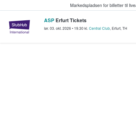
Markedspladsen for billetter til l
ASP
Erfurt Tickets
StubHub - Hvor fans køber og sæl
lør. 03. okt. 2026
•
19.30
kl.
Central Club
,
Erfurt
,
TH