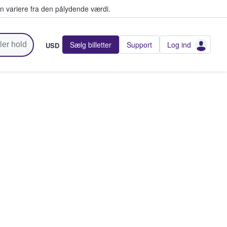
n variere fra den pålydende værdi.
Sælg billetter
Support
Log ind
USD