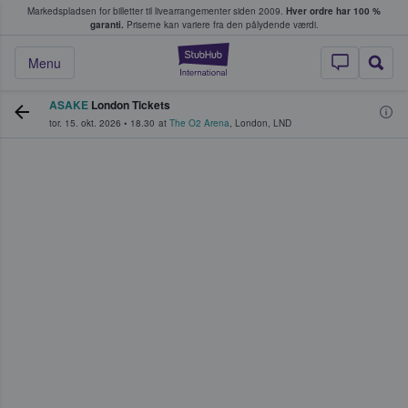
Markedspladsen for billetter til livearrangementer siden 2009.
Hver ordre har 100 %
fans køber og sælger billetter
garanti.
Priserne kan variere fra den pålydende værdi.
StubHub - Hvor fan
Menu
ASAKE
London Tickets
tor. 15. okt. 2026
•
18.30
at
The O2 Arena
,
London
,
LND