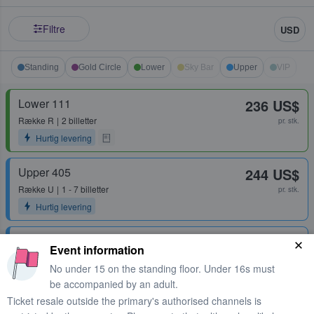
Filtre
USD
Standing
Gold Circle
Lower
Sky Bar
Upper
VIP
Lower 111
236 US$
Række
R
2 billetter
pr. stk.
Hurtig levering
Upper 405
244 US$
Række
U
1 - 7 billetter
pr. stk.
Hurtig levering
Upper 416
249 US$
Event information
Række
H
1 billet
pr. stk.
No under 15 on the standing floor. Under 16s must
be accompanied by an adult.
Ticket resale outside the primary's authorised channels is
Floor Standing
256 US$