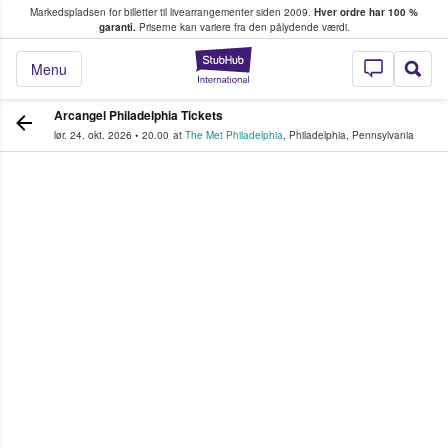
Markedspladsen for billetter til livearrangementer siden 2009.
Hver ordre har 100 %
fans køber og sælger billetter
garanti.
Priserne kan variere fra den pålydende værdi.
StubHub - Hvor fan
Menu
Arcangel Philadelphia Tickets
lør. 24. okt. 2026
•
20.00
at
The Met Philadelphia
,
Philadelphia
,
Pennsylvania