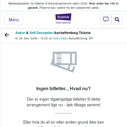
Markedspladsen for billetter til livearrangementer siden 2009.
Hver ordre har 100 %
fans køber og sælger billetter
garanti.
Priserne kan variere fra den pålydende værdi.
StubHub - Hvor fan
Menu
Ankor
&
Self Deception
Aschaffenburg Tickets
tir. 08. dec. 2026
•
19.00
at
Colos-Saal
,
Aschaffenburg
,
BV
Ingen billetter... Hvad nu?
Der er ingen tilgængelige billetter til dette
arrangement lige nu - tjek tilbage senere!
Eller hvis du af en eller anden grund ikke kan