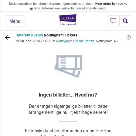
Markedspladsen for billetter til livearrangementer siden 2009.
Hver ordre har 100 %
fans køber og sælger billetter
garanti.
Priserne kan variere fra den pålydende værdi.
StubHub - Hvor fan
Menu
Andrew Cushin
Nottingham Tickets
tir. 08. dec. 2026
•
19.30
at
Nottingham Rescue Rooms
,
Nottingham
,
NTT
Ingen billetter... Hvad nu?
Der er ingen tilgængelige billetter til dette
arrangement lige nu - tjek tilbage senere!
Eller hvis du af en eller anden grund ikke kan