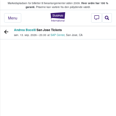
Markedspladsen for billetter til livearrangementer siden 2009.
Hver ordre har 100 %
fans køber og sælger billetter
garanti.
Priserne kan variere fra den pålydende værdi.
StubHub - Hvor fan
Menu
Andrea Bocelli
San Jose Tickets
søn. 13. sep. 2026
•
20.00
at
SAP Center
,
San Jose
,
CA