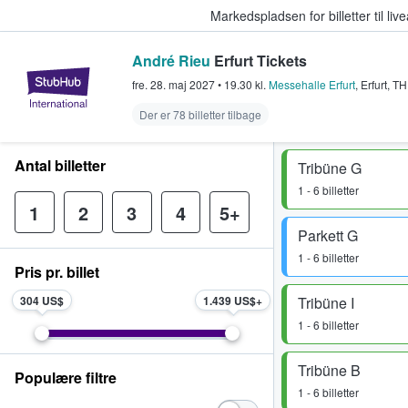
Markedspladsen for billetter til l
André Rieu
Erfurt Tickets
StubHub - Hvor fans køber og sæl
fre. 28. maj 2027
•
19.30
kl.
Messehalle Erfurt
,
Erfurt
,
TH
Der er 78 billetter tilbage
Antal billetter
Tribüne G
1 - 6 billetter
1
2
3
4
5+
Parkett G
1 - 6 billetter
Pris pr. billet
304 US$
1.439 US$
Tribüne I
1 - 6 billetter
Tribüne B
Populære filtre
1 - 6 billetter