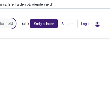
n variere fra den pålydende værdi.
Sælg billetter
Support
Log ind
USD