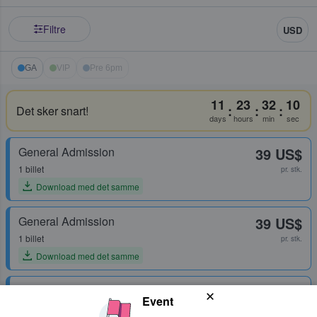
Filtre
USD
GA
VIP
Pre 6pm
11
23
32
10
:
:
:
Det sker snart!
days
hours
min
sec
General Admission
39 US$
1 billet
pr. stk.
Download med det samme
General Admission
39 US$
1 billet
pr. stk.
Download med det samme
General Admission
39 US$
Event
1 billet
pr. stk.