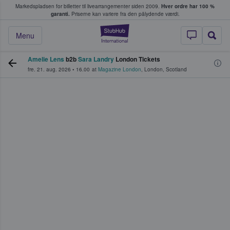
Markedspladsen for billetter til livearrangementer siden 2009.
Hver ordre har 100 %
fans køber og sælger billetter
garanti.
Priserne kan variere fra den pålydende værdi.
StubHub - Hvor fan
Menu
Amelie Lens
b2b
Sara Landry
London Tickets
fre. 21. aug. 2026
•
16.00
at
Magazine London
,
London
,
Scotland