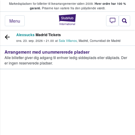
Markedspladsen for billetter til livearrangementer siden 2009.
Hver ordre har 100 %
fans køber og sælger billetter
garanti.
Priserne kan variere fra den pålydende værdi.
StubHub - Hvor fan
Menu
Alexsucks
Madrid Tickets
ons. 23. sep. 2026
•
21.00
at
Sala Villanos
,
Madrid
,
Comunidad de Madrid
Arrangement med unummererede pladser
Alle billetter giver dig adgang til enhver ledig siddeplads eller ståplads. Der
er ingen reserverede pladser.