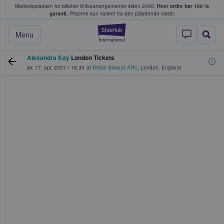
Markedspladsen for billetter til livearrangementer siden 2009.
Hver ordre har 100 %
fans køber og sælger billetter
garanti.
Priserne kan variere fra den pålydende værdi.
StubHub - Hvor fan
Menu
Alexandra Kay
London Tickets
lør. 17. apr. 2027
•
18.30
at
British Airways ARC
,
London
,
England