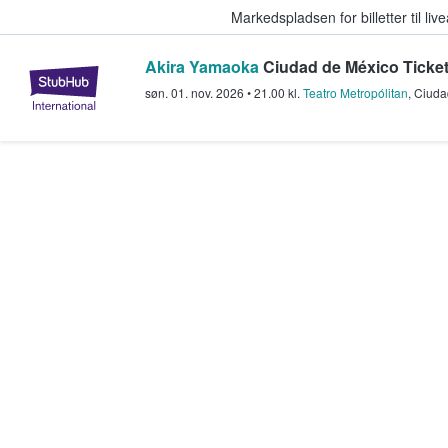
Markedspladsen for billetter til l
Akira Yamaoka
Ciudad de México Ticke
StubHub - Hvor fans køber og sæl
søn. 01. nov. 2026
•
21.00
kl.
Teatro Metropólitan
,
Ciuda