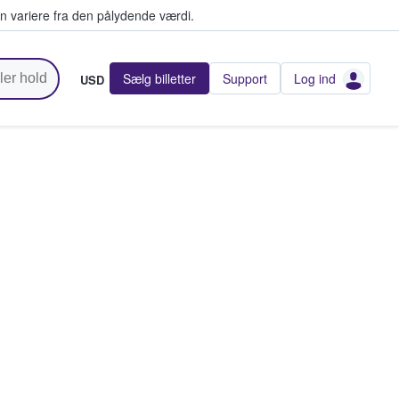
n variere fra den pålydende værdi.
Sælg billetter
Support
Log ind
USD