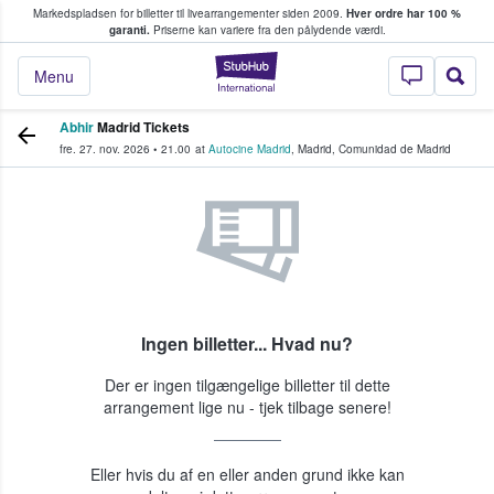
Markedspladsen for billetter til livearrangementer siden 2009.
Hver ordre har 100 %
fans køber og sælger billetter
garanti.
Priserne kan variere fra den pålydende værdi.
StubHub - Hvor fan
Menu
Abhir
Madrid Tickets
fre. 27. nov. 2026
•
21.00
at
Autocine Madrid
,
Madrid
,
Comunidad de Madrid
Ingen billetter... Hvad nu?
Der er ingen tilgængelige billetter til dette
arrangement lige nu - tjek tilbage senere!
Eller hvis du af en eller anden grund ikke kan